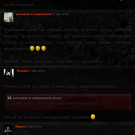
już nie rozumiem...
porwanie w satanistanie
2 lata temu
Wyobrażam sobie, jak chłopaki wchodzą na forum, patrzą, że wątek
aktywny, na pierwszym miejscu i już kilkanaście postów, zaintrygowani
czytają, co o nich tu piszą... a tu kaszkiety, transy, banany i młodzież
wszechpolska
Chłopaki, słowo - posłucham, żeby Wam to wynagrodzić.
Vexatus
2 lata temu
Pierwszy EPek jest spoko. Pełniak będzie sprawdzany/słuchany.
porwanie w satanistanie pisze:
Chłopaki, słowo - posłucham, żeby Wam to wynagrodzić.
Ten jak się przejmuje samopoczuciem muzyków.
Hajasz
2 lata temu