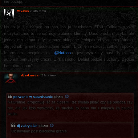
nie pozują...
Vexatus
2 lata temu
No to ja się narażę na ban, bo ja słuchałem EPki. Całkiem spoko
muzyka, choć to nie są moje ulubione klimaty. Dość prosta muzyka, ale
jednak ma klimat, riffy i aranże oklepane (chłopaki chyba lubią Windir),
ale jednak fajnie to poukładane razem. Brzmienie całości całkiem spoko.
Informacja specjalnie dla
@Nathas
a: jest wyrazisty bas! Tylko ten
automat perkusyjny drażni. EPka spoko. Debiut będzie słuchany. Będzie
ban albo banan?
dj zakrystian
2 lata temu
porwanie w satanistanie
pisze:
Naturalnie, proponuję iść za ciosem i też śmiało pisać czy się podoba czy
nie, ale jak ktoś wyskoczy, że słuchał, to bana mu z miejsca za psucie
wątku.
dj zakrystian
pisze:
Obstawiam post blackowe granie.