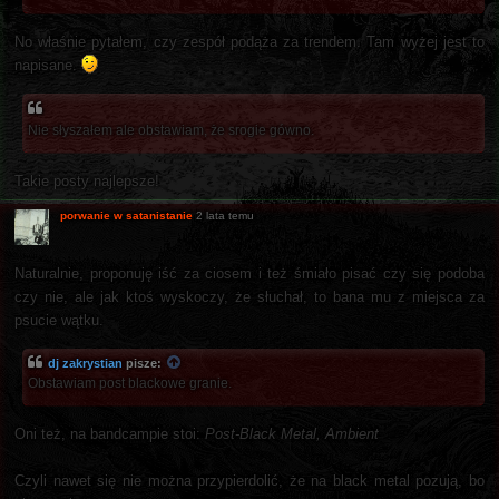
No właśnie pytałem, czy zespół podąża za trendem. Tam wyżej jest to
napisane.
Nie słyszałem ale obstawiam, że srogie gówno.
Takie posty najlepsze!
porwanie w satanistanie
2 lata temu
Naturalnie, proponuję iść za ciosem i też śmiało pisać czy się podoba
czy nie, ale jak ktoś wyskoczy, że słuchał, to bana mu z miejsca za
psucie wątku.
dj zakrystian
pisze:
Obstawiam post blackowe granie.
Oni też, na bandcampie stoi:
Post-Black Metal, Ambient
Czyli nawet się nie można przypierdolić, że na black metal pozują, bo