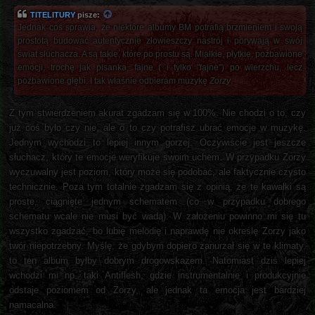
TITELITURY
pisze:
Jednak coś sprawia, że niektóre albumy BM potrafią brzmieniem i swoją
prostotą budować autentycznie złowieszczy nastrój i porywają w swój
świat słuchacza. A są takie, które po prostu są. Miałkie, płytkie, pozbawione
emocji, trochę jak pisanka, fajne ( i tylko "fajne") po wierzchu, lecz
pozbawione głębi. I tak właśnie odbieram muzykę
Zorzy
.
Z tym stwierdzeniem akurat zgadzam się w 100%. Nie chodzi o to, czy
już coś było czy nie, ale o to czy potrafisz ubrać emocje w muzykę.
Jednym wychodzi to lepiej innym gorzej. Oczywiście jest jeszcze
słuchacz, który te emocje weryfikuje swoim uchem. W przypadku Zorzy
wyczuwalny jest poziom, który może się podobać, ale faktycznie czysto
technicznie. Poza tym totalnie zgadzam się z opinią, że te kawałki są
proste, ciągnięte jednym schematem (co w przypadku dobrego
schematu wcale nie musi być wadą). W założeniu powinno mi się tu
wszystko zgadzać, bo lubię melodię i naprawdę nie określę Zorzy jako
twór niepotrzebny. Myślę, że gdybym dopiero zanurzał się w te klimaty,
to ten album byłby dobrym drogowskazem. Natomiast dziś lepiej
wchodzi mi np. taki Antiflesh, gdzie instrumentalnie i produkcyjnie
odstaje poziomem od Zorzy, ale jednak ta emocja jest bardziej
namacalna.