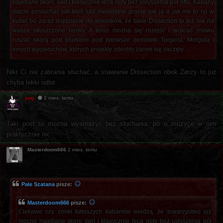
najebane skoro świt i klasycznie lecą noty bez usłyszenia pół riffu. Kabany
dajcie posłuchać jak ktoś lubi melodyjne granie jak ja a jak nie to ryj w
kubeł bo zaraz dojdziecie do wniosków, że takie Dissection to też nie na
wasze stłuszczone nerwy. A teraz można się rozejść i wracać znowu
ruszać skórą pod biurkiem pod pierwsze demówki Torgeist, Morgula i
innych wycieruchów, których projekty zdechły zanim się zaczęły
Nikt Ci nie zabrania słuchać, a stawianie Dissection obok Zørzy to juz
chyba lekki odlot
yog
2 mies. temu
Taki post to można wysmażyć bez słuchania, bo o muzyce w nim
praktycznie nic.
Masterdoom666
2 mies. temu
Pale Szatana
pisze:
Masterdoom666
pisze:
Ciekawe czy żonki tutejszych kabanów wiedzą, że towarzystwo już
mocno najebane skoro świt i klasycznie lecą noty bez usłyszenia pół