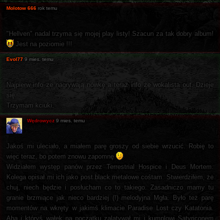
Molotow 666
rok temu
"Hellven" nadal trzyma się mojej play listy! Szacun za tak dobry album!
Jest na poziomie !!!
Evol77
9 mies. temu
Najpierw info ze nagrywają nówkę a teraz info że wokalista out. Dzieje
się.
Trzymam kciuki.
Wędrowycz
9 mies. temu
Jakoś mi uleciało, a miałem parę groszy od siebie wrzucić. Robię to
więc teraz, bo potem znowu zapomnę
Widziałem występ panów przez Terrestrial Hospice i Deus Mortem.
Kolega opisał mi ich jako post black metalowe cośtam. Stwierdziłem, że
chuj, niech będzie i posłucham co to takiego. Zasadniczo mamy tu
granie brzmiące jak nieco bardziej (!) melodyjna Mgła. Było też parę
momentów na wkręty w jakimś klimacie Paradise Lost czy Katatonia.
Aha i któryś wałek na początku zalatywał mi i kumplowi Satyriconem