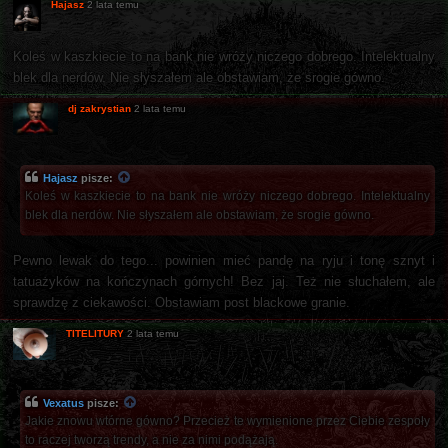
Hajasz
2 lata temu
Koleś w kaszkiecie to na bank nie wróży niczego dobrego. Intelektualny
blek dla nerdów. Nie słyszałem ale obstawiam, że srogie gówno.
dj zakrystian
2 lata temu
Hajasz
pisze:
Koleś w kaszkiecie to na bank nie wróży niczego dobrego. Intelektualny
blek dla nerdów. Nie słyszałem ale obstawiam, że srogie gówno.
Pewno lewak do tego... powinien mieć pandę na ryju i tonę sznyt i
tatuażyków na kończynach górnych! Bez jaj. Też nie słuchałem, ale
sprawdzę z ciekawości. Obstawiam post blackowe granie.
TITELITURY
2 lata temu
Vexatus
pisze:
Jakie znowu wtórne gówno? Przecież te wymienione przez Ciebie zespoły
to raczej tworzą trendy, a nie za nimi podążają.