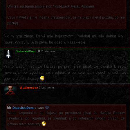
Oni też, na bandcampie stoi:
Post-Black Metal, Ambient
Czyli nawet się nie można przypierdolić, że na black metal pozują, bo nie
pozują...
Nic w tym złego. Dziwi mie hajaszyzm. Podobał mu się debiut Kły i
nawet Wyrzyny. A tu plwa, bo gość w kaszkiecie!
DiabelskiDom
2 lata temu
Warto wspomnieć, że Hajasz po premierze pisał, że dwójka Biesów
rewelacja, po tygodniu, że średniak a po kolejnych dwóch dniach, że
gówno dla pizdeuszy
dj zakrystian
2 lata temu
DiabelskiDom
pisze:
Warto wspomnieć, że Hajasz po premierze pisał, że dwójka Biesów
rewelacja, po tygodniu, że średniak a po kolejnych dwóch dniach, że
gówno dla pizdeuszy