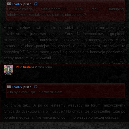
Evol77
pisze:
Oczywko.kolega Masterdoom666 100% racji.. Bólduping
tetretyków.zrozumiały ale po chuj się.nim obnosić?
A bo się człowiekowi już ulało jak widzi to bóldupienie na wszystko z
każdej strony - już nawet pomijając Zørze. Na facebookowych grupkach
to samo, wszędzie narzekanie i zazwyczaj to mocny wylew. A jak
komuś się chce podejść do czegoś z entuzjazmem, to nawet to
obrzydzą XD No nic, może kiedyś się podniesie ta kondycja podziemnej
sceny metal muzy w kwestii
Pale Szatana
2 mies. temu
Evol77
pisze:
A to była.dyskusja... nie wiedziałem.
No chyba tak... A po co jesteśmy wszyscy na forum muzycznym?
Chyba do dyskutowania o muzyce? No chyba, że przyszedłeś tutaj po
poradę medyczną. Nie wnikam, choć mimo wszystko raczej odradzam.