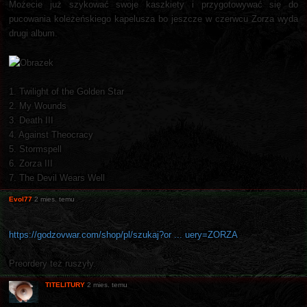
Możecie już szykować swoje kaszkiety i przygotowywać się do
pucowania koleżeńskiego kapelusza bo jeszcze w czerwcu Zorza wyda
drugi album.
1. Twilight of the Golden Star
2. My Wounds
3. Death III
4. Against Theocracy
5. Stormspell
6. Zorza III
7. The Devil Wears Well
Evol77
2 mies. temu
https://godzovwar.com/shop/pl/szukaj?or ... uery=ZORZA
Preordery też ruszyły.
TITELITURY
2 mies. temu