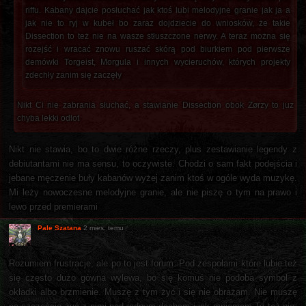
riffu. Kabany dajcie posłuchać jak ktoś lubi melodyjne granie jak ja a
jak nie to ryj w kubeł bo zaraz dojdziecie do wniosków, że takie
Dissection to też nie na wasze stłuszczone nerwy. A teraz można się
rozejść i wracać znowu ruszać skórą pod biurkiem pod pierwsze
demówki Torgeist, Morgula i innych wycieruchów, których projekty
zdechły zanim się zaczęły
Nikt Ci nie zabrania słuchać, a stawianie Dissection obok Zørzy to juz
chyba lekki odlot
Nikt nie stawia, bo to dwie różne rzeczy, plus zestawianie legendy z
debiutantami nie ma sensu, to oczywiste. Chodzi o sam fakt podejścia i
jebane męczenie buły kabanów wyżej zanim ktoś w ogóle wyda muzykę.
Mi leży nowoczesne melodyjne granie, ale nie piszę o tym na prawo i
lewo przed premierami
Pale Szatana
2 mies. temu
Rozumiem frustracje, ale po to jest forum. Pod zespołami które lubie też
się często dużo gòwna wylewa, bo się komuś nie podoba symbol z
okładki albo brzmienie. Muszę z tym żyć i się nie obrażam. Nie muszę