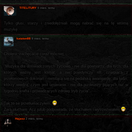
TITELITURY
9 mies. temu
Tylko głusi, starzy i zniedołężniali mogą nabrać się na tę wtórną
muzykę.
kataton88
9 mies. temu
Cholera, zachęcacie coraz mocniej.
"Muzyka dla doświadczonych życiowo - nie dla gówniarzy, dla tych, dla
których ważny jest klimat, a nie pojedynczy riff, czerpiąca z
przełomowych dokonań - niesiląca się na pedalską awangardę, dla ludzi,
którzy wiedzą, czym jest umieranie - nie dla pizdeuszy pijących raz w
tygodniu krafta i prowadzących zdrowy tryb życia".
Tak to se przetłumaczyłem.
Zara słucham. Acz jutub podpowiada, że słuchałem i wytrzeźwiałem
Hajasz
2 mies. temu