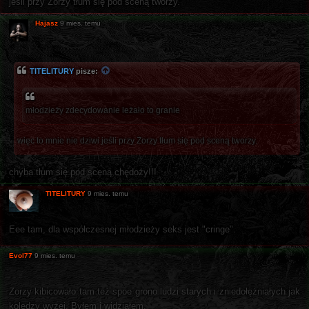
jeśli przy Zorzy tłum się pod sceną tworzy.
Hajasz
9 mies. temu
TITELITURY
pisze:
młodzieży zdecydowanie leżało to granie
więc to mnie nie dziwi jeśli przy Zorzy tłum się pod sceną tworzy.
chyba tłum się pod sceną chędoży!!!
TITELITURY
9 mies. temu
Eee tam, dla współczesnej młodzieży seks jest "cringe".
Evol77
9 mies. temu
Zorzy kibicowało tam też spoe grono ludzi starych i zniedołężniałych jak
koledzy wyżej. Byłem i widziałem.