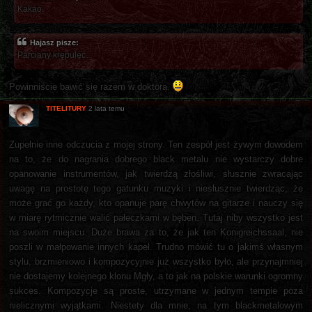
Kakao.
Hajasz pisze:
Parciany krępulec.
Powinniście bawić się razem w doktora.
TITELITURY
2 lata temu
Zupełnie inne odczucia z mojej strony. Ten zespół jest żywym dowodem
na to, że do nagrania dobrego black metalu nie wystarczy dobre
opanowanie instrumentów, jak twierdzą złośliwi, słusznie zwracając
uwagę na prostotę tego gatunku muzyki i niesłusznie twierdząc, że
może grać go każdy, kto opanuje parę chwytów na gitarze i nauczy się
w miarę rytmicznie walić pałeczkami w bęben. Tutaj niby wszystko jest
na swoim miejscu. Duże brawa za to, że jak ten Konigreichssaal, nie
poszli w małpowanie innych kapel. Trudno mówić tu o jakimś własnym
stylu, brzmieniowo i kompozycyjnie już wszystko było, ale przynajmniej
nie dostajemy kolejnego klonu Mgły, a to jak na polskie warunki ogromny
sukces. Kompozycje są proste, utrzymane w jednym tempie poza
nielicznymi wyjątkami. Niestety dla mnie, na tym blackmetalowym