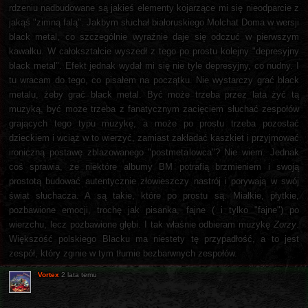
rdzeniu nadbudowane są jakieś elementy kojarzące mi się nieodparcie z
jakąś "zimną falą". Jakbym słuchał białoruskiego Molchat Doma w wersji
black metal, co szczególnie wyraźnie daje się odczuć w pierwszym
kawałku. W całokształcie wyszedł z tego po prostu kolejny "depresyjny
black metal". Efekt jednak wydał mi się nie tyle depresyjny, co nudny. I
tu wracam do tego, co pisałem na początku. Nie wystarczy grać black
metalu, żeby grać black metal. Być może trzeba przez lata żyć tą
muzyką, być może trzeba z fanatycznym zacięciem słuchać zespołów
grających tego typu muzykę, a może po prostu trzeba pozostać
dzieckiem i wciąż w to wierzyć, zamiast zakładać kaszkiet i przyjmować
ironiczną postawę zblazowanego "postmetalowca"? Nie wiem. Jednak
coś sprawia, że niektóre albumy BM potrafią brzmieniem i swoją
prostotą budować autentycznie złowieszczy nastrój i porywają w swój
świat słuchacza. A są takie, które po prostu są. Miałkie, płytkie,
pozbawione emocji, trochę jak pisanka, fajne ( i tylko "fajne") po
wierzchu, lecz pozbawione głębi. I tak właśnie odbieram muzykę
Zorzy
.
Większość polskiego Blacku ma niestety tę przypadłość, a to jest
zespół, który zginie w tym tłumie bezbarwnych zespołów.
Vortex
2 lata temu