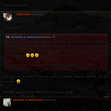
Parciany krępulec.
TITELITURY
2 lata temu
Twoja stara.
porwanie w satanistanie
pisze:
Wyobrażam sobie, jak chłopaki wchodzą na forum, patrzą, że wątek
aktywny, na pierwszym miejscu i już kilkanaście postów, zaintrygowani
czytają, co o nich tu piszą... a tu kaszkiety, transy, banany i młodzież
wszechpolska
Chłopaki, słowo - posłucham, żeby Wam to wynagrodzić.
Też tak na to patrzę. Gorzej jeśli to będzie jedyna reakcja na ich
muzykę.
Ale boję się polskiego BM, więc przecieraj szlaki.
porwanie w satanistanie
2 lata temu