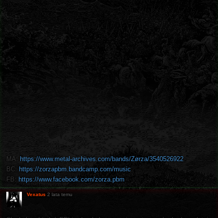
MA:
https://www.metal-archives.com/bands/Zørza/3540526922
BC:
https://zorzapbm.bandcamp.com/music
FB:
https://www.facebook.com/zorza.pbm
Vexatus
2 lata temu