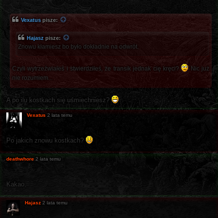
Vexatus
pisze:
Hajasz
pisze:
Znowu kłamiesz bo było dokładnie na odwrót.
Czyli wytrzeźwiałeś i stwierdziłeś, że transik jednak cię kręci?
Nic już
nie rozumiem...
A po ilu kostkach się uśmiechniesz?
Vexatus
2 lata temu
Po jakich znowu kostkach?
deathwhore
2 lata temu
Kakao.
Hajasz
2 lata temu