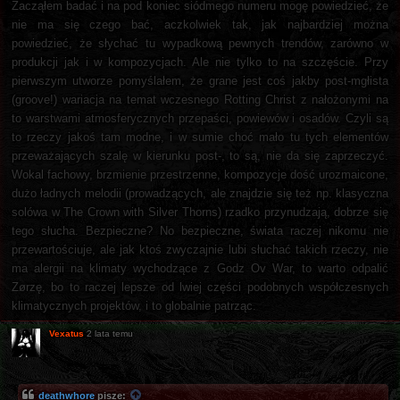
Zacząłem badać i na pod koniec siódmego numeru mogę powiedzieć, że
nie ma się czego bać, aczkolwiek tak, jak najbardziej można
powiedzieć, że słychać tu wypadkową pewnych trendów, zarówno w
produkcji jak i w kompozycjach. Ale nie tylko to na szczęście. Przy
pierwszym utworze pomyślałem, że grane jest coś jakby post-mgłista
(groove!) wariacja na temat wczesnego Rotting Christ z nałożonymi na
to warstwami atmosferycznych przepaści, powiewów i osadów. Czyli są
to rzeczy jakoś tam modne, i w sumie choć mało tu tych elementów
przeważających szalę w kierunku post-, to są, nie da się zaprzeczyć.
Wokal fachowy, brzmienie przestrzenne, kompozycje dość urozmaicone,
dużo ładnych melodii (prowadzących, ale znajdzie się też np. klasyczna
solówa w The Crown with Silver Thorns) rzadko przynudzają, dobrze się
tego słucha. Bezpieczne? No bezpieczne, świata raczej nikomu nie
przewartościuje, ale jak ktoś zwyczajnie lubi słuchać takich rzeczy, nie
ma alergii na klimaty wychodzące z Godz Ov War, to warto odpalić
Zørzę, bo to raczej lepsze od lwiej części podobnych współczesnych
klimatycznych projektów, i to globalnie patrząc.
Vexatus
2 lata temu
deathwhore
pisze: