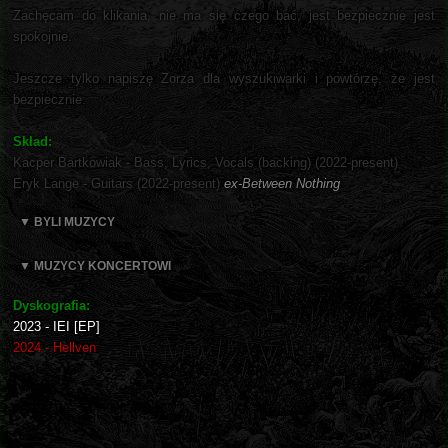
Zachęcam do klikania, nie ma się czego bać, jest bezpiecznie jest
spokojnie.
Jeszcze tylko napiszę Zorza dla wyszukiwarki i powtórzę, że jest
bezpiecznie.
Skład:
Kacper Bartkowiak - Bass, Lyrics, Vocals (backing) (2022-present)
Eryk Lange - Guitars (2022-present)
ex-Between Nothing
▼ BYLI MUZYCY
▼ MUZYCY KONCERTOWI
Dyskografia:
2023 - IEI [EP]
2024 - Hellven