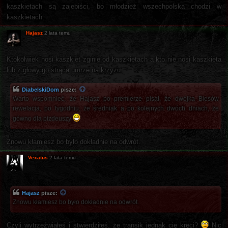
kaszkietach są zajebiści, bo młodzież wszechpolska chodzi w
kaszkietach.
Hajasz
2 lata temu
Ktokolwiek nosi kaszkiet zginie od kaszkietach a kto nie nosi kaszkieta
lub z głowy go strąca umrze na krzyżu.
DiabelskiDom
pisze:
Warto wspomnieć, że Hajasz po premierze pisał, że dwójka Biesów
rewelacja, po tygodniu, że średniak a po kolejnych dwóch dniach, że
gówno dla pizdeuszy
Znowu kłamiesz bo było dokładnie na odwrót.
Vexatus
2 lata temu
Hajasz
pisze:
Znowu kłamiesz bo było dokładnie na odwrót.
Czyli wytrzeźwiałeś i stwierdziłeś, że transik jednak cię kręci?
Nic