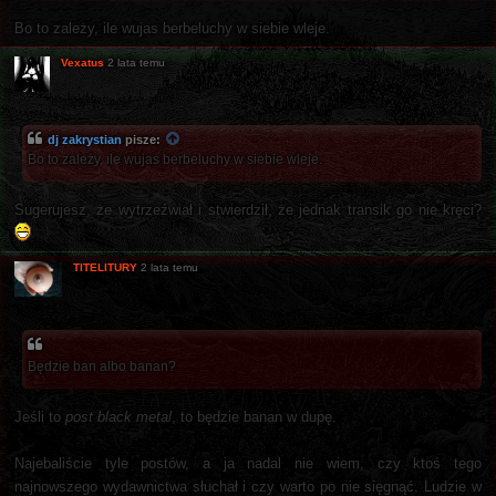
Bo to zależy, ile wujas berbeluchy w siebie wleje.
Vexatus
2 lata temu
dj zakrystian
pisze:
Bo to zależy, ile wujas berbeluchy w siebie wleje.
Sugerujesz, że wytrzeźwiał i stwierdził, że jednak transik go nie kręci?
TITELITURY
2 lata temu
Będzie ban albo banan?
Jeśli to
post black metal
, to będzie banan w dupę.
Najebaliście tyle postów, a ja nadal nie wiem, czy ktoś tego
najnowszego wydawnictwa słuchał i czy warto po nie sięgnąć. Ludzie w