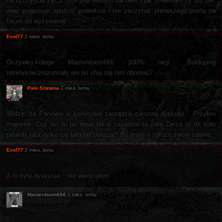
na szczęście żyć z nimi pod jednym dachem i jak mniemam Ty też nie,
więc proponuje spuścić powietrze i nie zaczynać pierwszego posta na
forum od wyzywania.
Evol77
2 mies. temu
Oczywko.kolega Masterdoom666 100% racji.. Bólduping
tetretyków.zrozumiały ale po chuj się.nim obnosić?
Pale Szatana
2 mies. temu
Widzę, że Panowie w komitywie zarządzili cenzurę dyskusji... Przykro
znajome. Cóż nic tu po mnie bo w zasadzie ta cała Zørza to mi koło
petardy lata, tylko się tam nie obrażać! Bo mam o zgrozo swoje zdanie.
Evol77
2 mies. temu
A to była.dyskusja... nie wiedziałem.
Masterdoom666
2 mies. temu