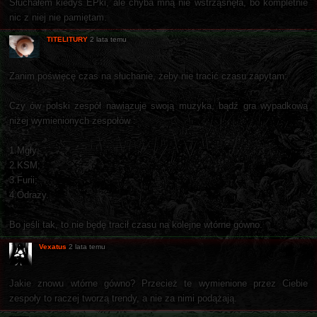
Słuchałem kiedyś EPki, ale chyba mną nie wstrząsnęła, bo kompletnie
nic z niej nie pamiętam.
TITELITURY
2 lata temu
Zanim poświęcę czas na słuchanie, żeby nie tracić czasu zapytam:
Czy ów polski zespół nawiązuje swoją muzyka, bądź gra wypadkową
niżej wymienionych zespołów :
1.Mgły;
2.KSM;
3.Furii;
4.Odrazy.
Bo jeśli tak, to nie będę tracił czasu na kolejne wtórne gówno.
Vexatus
2 lata temu
Jakie znowu wtórne gówno? Przecież te wymienione przez Ciebie
zespoły to raczej tworzą trendy, a nie za nimi podążają.