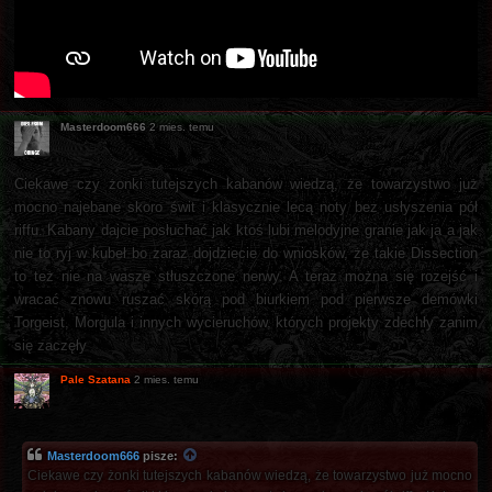
Masterdoom666
2 mies. temu
Ciekawe czy żonki tutejszych kabanów wiedzą, że towarzystwo już
mocno najebane skoro świt i klasycznie lecą noty bez usłyszenia pół
riffu. Kabany dajcie posłuchać jak ktoś lubi melodyjne granie jak ja a jak
nie to ryj w kubeł bo zaraz dojdziecie do wniosków, że takie Dissection
to też nie na wasze stłuszczone nerwy. A teraz można się rozejść i
wracać znowu ruszać skórą pod biurkiem pod pierwsze demówki
Torgeist, Morgula i innych wycieruchów, których projekty zdechły zanim
się zaczęły
Pale Szatana
2 mies. temu
Masterdoom666
pisze:
Ciekawe czy żonki tutejszych kabanów wiedzą, że towarzystwo już mocno