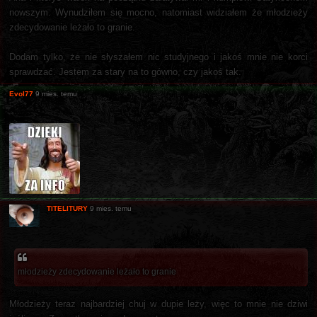
nowszym. Wynudziłem się mocno, natomiast widziałem że młodzieży
zdecydowanie leżało to granie.
Dodam tylko, że nie słyszałem nic studyjnego i jakoś mnie nie korci
sprawdzać. Jestem za stary na to gówno, czy jakoś tak.
Evol77
9 mies. temu
TITELITURY
9 mies. temu
młodzieży zdecydowanie leżało to granie
Młodzieży teraz najbardziej chuj w dupie leży, więc to mnie nie dziwi