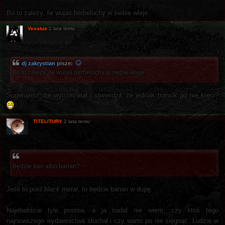
Bo to zależy, ile wujas berbeluchy w siebie wleje.
Vexatus
2 lata temu
dj zakrystian
pisze:
Bo to zależy, ile wujas berbeluchy w siebie wleje.
Sugerujesz, że wytrzeźwiał i stwierdził, że jednak transik go nie kręci?
TITELITURY
2 lata temu
Będzie ban albo banan?
Jeśli to
post black metal
, to będzie banan w dupę.
Najebaliście tyle postów, a ja nadal nie wiem, czy ktoś tego
najnowszego wydawnictwa słuchał i czy warto po nie sięgnąć. Ludzie w