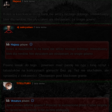
Hajasz
2 lata temu
Koleś w kaszkiecie to na bank nie wróży niczego dobrego. Intelektualny
blek dla nerdów. Nie słyszałem ale obstawiam, że srogie gówno.
dj zakrystian
2 lata temu
Hajasz
pisze:
Koleś w kaszkiecie to na bank nie wróży niczego dobrego. Intelektualny
blek dla nerdów. Nie słyszałem ale obstawiam, że srogie gówno.
Pewno lewak do tego... powinien mieć pandę na ryju i tonę sznyt i
tatuażyków na kończynach górnych! Bez jaj. Też nie słuchałem, ale
sprawdzę z ciekawości. Obstawiam post blackowe granie.
TITELITURY
2 lata temu
Vexatus
pisze:
Jakie znowu wtórne gówno? Przecież te wymienione przez Ciebie zespoły
to raczej tworzą trendy, a nie za nimi podążają.