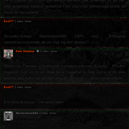
na szczęście żyć z nimi pod jednym dachem i jak mniemam Ty też nie,
więc proponuje spuścić powietrze i nie zaczynać pierwszego posta na
forum od wyzywania.
Evol77
2 mies. temu
Oczywko.kolega Masterdoom666 100% racji.. Bólduping
tetretyków.zrozumiały ale po chuj się.nim obnosić?
Pale Szatana
2 mies. temu
Widzę, że Panowie w komitywie zarządzili cenzurę dyskusji... Przykro
znajome. Cóż nic tu po mnie bo w zasadzie ta cała Zørza to mi koło
petardy lata, tylko się tam nie obrażać! Bo mam o zgrozo swoje zdanie.
Evol77
2 mies. temu
A to była.dyskusja... nie wiedziałem.
Masterdoom666
2 mies. temu