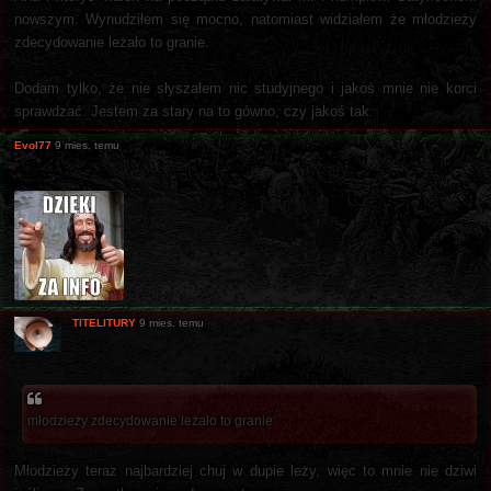
nowszym. Wynudziłem się mocno, natomiast widziałem że młodzieży
zdecydowanie leżało to granie.
Dodam tylko, że nie słyszałem nic studyjnego i jakoś mnie nie korci
sprawdzać. Jestem za stary na to gówno, czy jakoś tak.
Evol77
9 mies. temu
TITELITURY
9 mies. temu
młodzieży zdecydowanie leżało to granie
Młodzieży teraz najbardziej chuj w dupie leży, więc to mnie nie dziwi