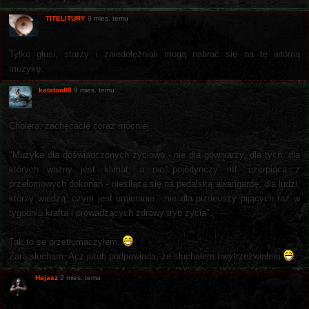
TITELITURY
9 mies. temu
Tylko głusi, starzy i zniedołężniali mogą nabrać się na tę wtórną
muzykę.
kataton88
9 mies. temu
Cholera, zachęcacie coraz mocniej.
"Muzyka dla doświadczonych życiowo - nie dla gówniarzy, dla tych, dla
których ważny jest klimat, a nie pojedynczy riff, czerpiąca z
przełomowych dokonań - niesiląca się na pedalską awangardę, dla ludzi,
którzy wiedzą, czym jest umieranie - nie dla pizdeuszy pijących raz w
tygodniu krafta i prowadzących zdrowy tryb życia".
Tak to se przetłumaczyłem.
Zara słucham. Acz jutub podpowiada, że słuchałem i wytrzeźwiałem
Hajasz
2 mies. temu