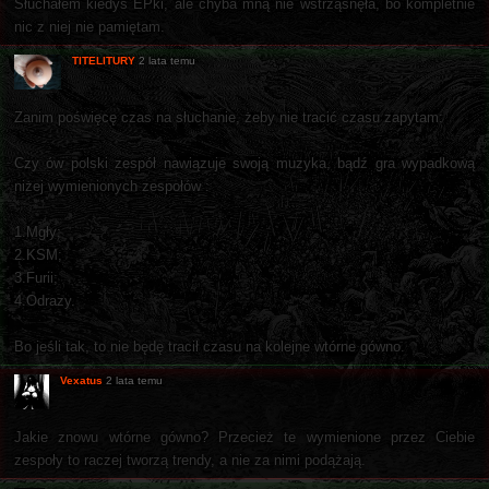
Słuchałem kiedyś EPki, ale chyba mną nie wstrząsnęła, bo kompletnie
nic z niej nie pamiętam.
TITELITURY
2 lata temu
Zanim poświęcę czas na słuchanie, żeby nie tracić czasu zapytam:
Czy ów polski zespół nawiązuje swoją muzyka, bądź gra wypadkową
niżej wymienionych zespołów :
1.Mgły;
2.KSM;
3.Furii;
4.Odrazy.
Bo jeśli tak, to nie będę tracił czasu na kolejne wtórne gówno.
Vexatus
2 lata temu
Jakie znowu wtórne gówno? Przecież te wymienione przez Ciebie
zespoły to raczej tworzą trendy, a nie za nimi podążają.