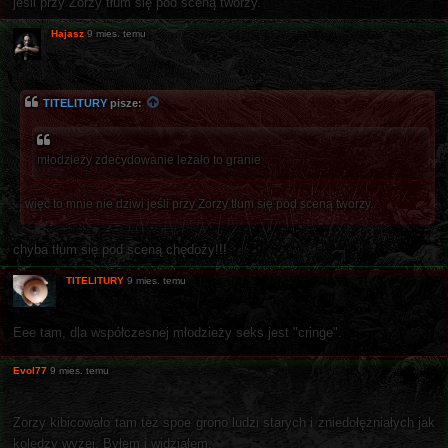
jeśli przy Zorzy tłum się pod sceną tworzy.
Hajasz
9 mies. temu
TITELITURY
pisze:
młodzieży zdecydowanie leżało to granie
więc to mnie nie dziwi jeśli przy Zorzy tłum się pod sceną tworzy.
chyba tłum się pod sceną chędoży!!!
TITELITURY
9 mies. temu
Eee tam, dla współczesnej młodzieży seks jest "cringe".
Evol77
9 mies. temu
Zorzy kibicowało tam też spoe grono ludzi starych i zniedołężniałych jak
koledzy wyżej. Byłem i widziałem.