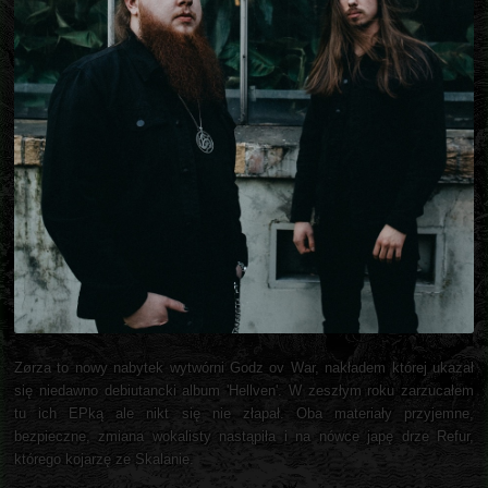
Zørza to nowy nabytek wytwórni Godz ov War, nakładem której ukazał
się niedawno debiutancki album 'Hellven'. W zeszłym roku zarzucałem
tu ich EPką ale nikt się nie złapał. Oba materiały przyjemne,
bezpieczne, zmiana wokalisty nastąpiła i na nówce japę drze Refur,
którego kojarzę ze Skalanie.