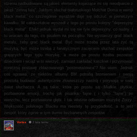
rdzeniu nadbudowane są jakieś elementy kojarzące mi się nieodparcie z
jakąś "zimną falą". Jakbym słuchał białoruskiego Molchat Doma w wersji
black metal, co szczególnie wyraźnie daje się odczuć w pierwszym
kawałku. W całokształcie wyszedł z tego po prostu kolejny "depresyjny
black metal". Efekt jednak wydał mi się nie tyle depresyjny, co nudny. I
tu wracam do tego, co pisałem na początku. Nie wystarczy grać black
metalu, żeby grać black metal. Być może trzeba przez lata żyć tą
muzyką, być może trzeba z fanatycznym zacięciem słuchać zespołów
grających tego typu muzykę, a może po prostu trzeba pozostać
dzieckiem i wciąż w to wierzyć, zamiast zakładać kaszkiet i przyjmować
ironiczną postawę zblazowanego "postmetalowca"? Nie wiem. Jednak
coś sprawia, że niektóre albumy BM potrafią brzmieniem i swoją
prostotą budować autentycznie złowieszczy nastrój i porywają w swój
świat słuchacza. A są takie, które po prostu są. Miałkie, płytkie,
pozbawione emocji, trochę jak pisanka, fajne ( i tylko "fajne") po
wierzchu, lecz pozbawione głębi. I tak właśnie odbieram muzykę
Zorzy
.
Większość polskiego Blacku ma niestety tę przypadłość, a to jest
zespół, który zginie w tym tłumie bezbarwnych zespołów.
Vortex
2 lata temu