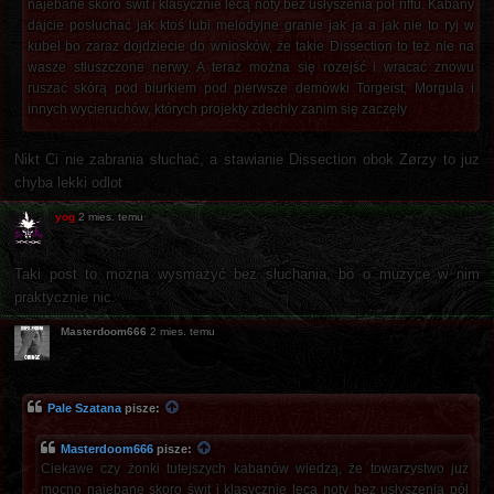
najebane skoro świt i klasycznie lecą noty bez usłyszenia pół riffu. Kabany
dajcie posłuchać jak ktoś lubi melodyjne granie jak ja a jak nie to ryj w
kubeł bo zaraz dojdziecie do wniosków, że takie Dissection to też nie na
wasze stłuszczone nerwy. A teraz można się rozejść i wracać znowu
ruszać skórą pod biurkiem pod pierwsze demówki Torgeist, Morgula i
innych wycieruchów, których projekty zdechły zanim się zaczęły
Nikt Ci nie zabrania słuchać, a stawianie Dissection obok Zørzy to juz
chyba lekki odlot
yog
2 mies. temu
Taki post to można wysmażyć bez słuchania, bo o muzyce w nim
praktycznie nic.
Masterdoom666
2 mies. temu
Pale Szatana
pisze:
Masterdoom666
pisze:
Ciekawe czy żonki tutejszych kabanów wiedzą, że towarzystwo już
mocno najebane skoro świt i klasycznie lecą noty bez usłyszenia pół