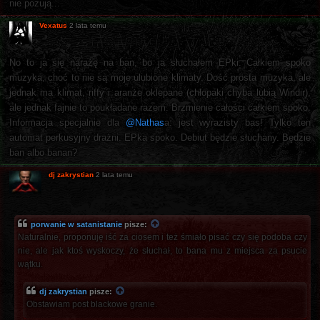
nie pozują...
Vexatus
2 lata temu
No to ja się narażę na ban, bo ja słuchałem EPki. Całkiem spoko
muzyka, choć to nie są moje ulubione klimaty. Dość prosta muzyka, ale
jednak ma klimat, riffy i aranże oklepane (chłopaki chyba lubią Windir),
ale jednak fajnie to poukładane razem. Brzmienie całości całkiem spoko.
Informacja specjalnie dla
@Nathas
a: jest wyrazisty bas! Tylko ten
automat perkusyjny drażni. EPka spoko. Debiut będzie słuchany. Będzie
ban albo banan?
dj zakrystian
2 lata temu
porwanie w satanistanie
pisze:
Naturalnie, proponuję iść za ciosem i też śmiało pisać czy się podoba czy
nie, ale jak ktoś wyskoczy, że słuchał, to bana mu z miejsca za psucie
wątku.
dj zakrystian
pisze:
Obstawiam post blackowe granie.