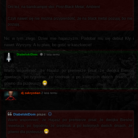
Oni też, na bandcampie stoi:
Post-Black Metal, Ambient
Czyli nawet się nie można przypierdolić, że na black metal pozują, bo nie
pozują...
Nic w tym złego. Dziwi mie hajaszyzm. Podobał mu się debiut Kły i
nawet Wyrzyny. A tu plwa, bo gość w kaszkiecie!
DiabelskiDom
2 lata temu
Warto wspomnieć, że Hajasz po premierze pisał, że dwójka Biesów
rewelacja, po tygodniu, że średniak a po kolejnych dwóch dniach, że
gówno dla pizdeuszy
dj zakrystian
2 lata temu
DiabelskiDom
pisze:
Warto wspomnieć, że Hajasz po premierze pisał, że dwójka Biesów
rewelacja, po tygodniu, że średniak a po kolejnych dwóch dniach, że
gówno dla pizdeuszy