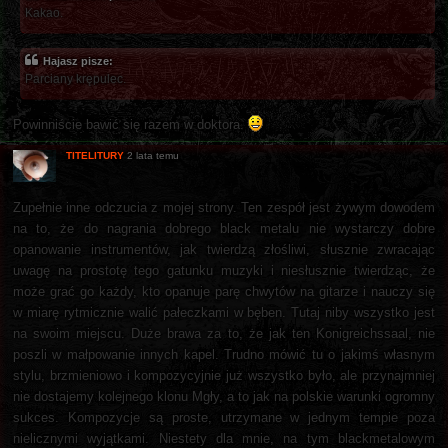
Kakao.
Hajasz pisze:
Parciany krępulec.
Powinniście bawić się razem w doktora.
TITELITURY
2 lata temu
Zupełnie inne odczucia z mojej strony. Ten zespół jest żywym dowodem
na to, że do nagrania dobrego black metalu nie wystarczy dobre
opanowanie instrumentów, jak twierdzą złośliwi, słusznie zwracając
uwagę na prostotę tego gatunku muzyki i niesłusznie twierdząc, że
może grać go każdy, kto opanuje parę chwytów na gitarze i nauczy się
w miarę rytmicznie walić pałeczkami w bęben. Tutaj niby wszystko jest
na swoim miejscu. Duże brawa za to, że jak ten Konigreichssaal, nie
poszli w małpowanie innych kapel. Trudno mówić tu o jakimś własnym
stylu, brzmieniowo i kompozycyjnie już wszystko było, ale przynajmniej
nie dostajemy kolejnego klonu Mgły, a to jak na polskie warunki ogromny
sukces. Kompozycje są proste, utrzymane w jednym tempie poza
nielicznymi wyjątkami. Niestety dla mnie, na tym blackmetalowym