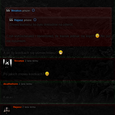
Vexatus
pisze:
Hajasz
pisze:
Znowu kłamiesz bo było dokładnie na odwrót.
Czyli wytrzeźwiałeś i stwierdziłeś, że transik jednak cię kręci?
Nic już
nie rozumiem...
A po ilu kostkach się uśmiechniesz?
Vexatus
2 lata temu
Po jakich znowu kostkach?
deathwhore
2 lata temu
Kakao.
Hajasz
2 lata temu