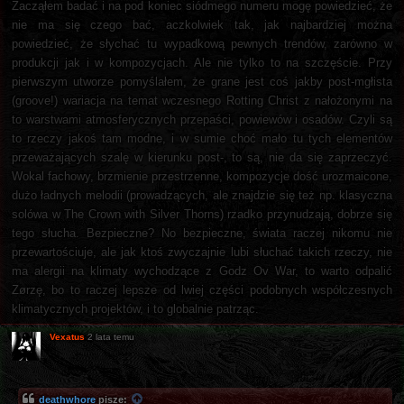
Zacząłem badać i na pod koniec siódmego numeru mogę powiedzieć, że
nie ma się czego bać, aczkolwiek tak, jak najbardziej można
powiedzieć, że słychać tu wypadkową pewnych trendów, zarówno w
produkcji jak i w kompozycjach. Ale nie tylko to na szczęście. Przy
pierwszym utworze pomyślałem, że grane jest coś jakby post-mgłista
(groove!) wariacja na temat wczesnego Rotting Christ z nałożonymi na
to warstwami atmosferycznych przepaści, powiewów i osadów. Czyli są
to rzeczy jakoś tam modne, i w sumie choć mało tu tych elementów
przeważających szalę w kierunku post-, to są, nie da się zaprzeczyć.
Wokal fachowy, brzmienie przestrzenne, kompozycje dość urozmaicone,
dużo ładnych melodii (prowadzących, ale znajdzie się też np. klasyczna
solówa w The Crown with Silver Thorns) rzadko przynudzają, dobrze się
tego słucha. Bezpieczne? No bezpieczne, świata raczej nikomu nie
przewartościuje, ale jak ktoś zwyczajnie lubi słuchać takich rzeczy, nie
ma alergii na klimaty wychodzące z Godz Ov War, to warto odpalić
Zørzę, bo to raczej lepsze od lwiej części podobnych współczesnych
klimatycznych projektów, i to globalnie patrząc.
Vexatus
2 lata temu
deathwhore
pisze: