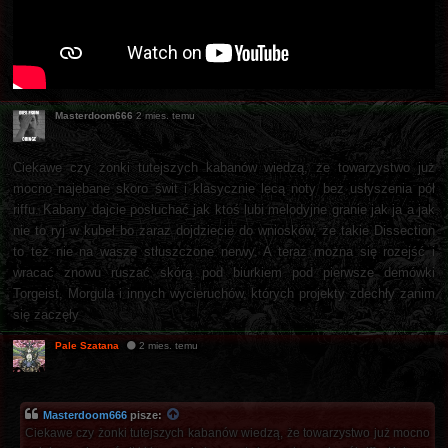
Masterdoom666
2 mies. temu
Ciekawe czy żonki tutejszych kabanów wiedzą, że towarzystwo już
mocno najebane skoro świt i klasycznie lecą noty bez usłyszenia pół
riffu. Kabany dajcie posłuchać jak ktoś lubi melodyjne granie jak ja a jak
nie to ryj w kubeł bo zaraz dojdziecie do wniosków, że takie Dissection
to też nie na wasze stłuszczone nerwy. A teraz można się rozejść i
wracać znowu ruszać skórą pod biurkiem pod pierwsze demówki
Torgeist, Morgula i innych wycieruchów, których projekty zdechły zanim
się zaczęły
Pale Szatana
2 mies. temu
Masterdoom666
pisze:
Ciekawe czy żonki tutejszych kabanów wiedzą, że towarzystwo już mocno