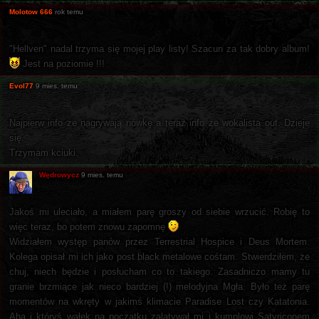
Molotow 666
rok temu
"Hellven" nadal trzyma się mojej play listy! Szacun za tak dobry album!
Jest na poziomie !!!
Evol77
9 mies. temu
Najpierw info ze nagrywają nówkę a teraz info że wokalista out. Dzieje
się.
Trzymam kciuki.
Wędrowycz
9 mies. temu
Jakoś mi uleciało, a miałem parę groszy od siebie wrzucić. Robię to
więc teraz, bo potem znowu zapomnę
Widziałem występ panów przez Terrestrial Hospice i Deus Mortem.
Kolega opisał mi ich jako post black metalowe cośtam. Stwierdziłem, że
chuj, niech będzie i posłucham co to takiego. Zasadniczo mamy tu
granie brzmiące jak nieco bardziej (!) melodyjna Mgła. Było też parę
momentów na wkręty w jakimś klimacie Paradise Lost czy Katatonia.
Aha i któryś wałek na początku zalatywał mi i kumplowi Satyriconem