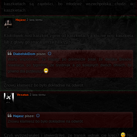
kaszkietach są zajebiści, bo młodzież wszechpolska chodzi w
kaszkietach.
Hajasz
2 lata temu
Ktokolwiek nosi kaszkiet zginie od kaszkietach a kto nie nosi kaszkieta
lub z głowy go strąca umrze na krzyżu.
DiabelskiDom
pisze:
Warto wspomnieć, że Hajasz po premierze pisał, że dwójka Biesów
rewelacja, po tygodniu, że średniak a po kolejnych dwóch dniach, że
gówno dla pizdeuszy
Znowu kłamiesz bo było dokładnie na odwrót.
Vexatus
2 lata temu
Hajasz
pisze:
Znowu kłamiesz bo było dokładnie na odwrót.
Czyli wytrzeźwiałeś i stwierdziłeś, że transik jednak cię kręci?
Nic