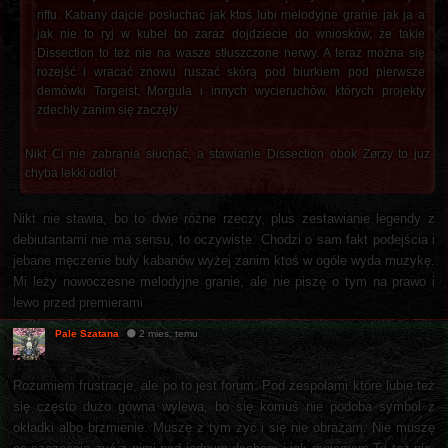
riffu. Kabany dajcie posłuchać jak ktoś lubi melodyjne granie jak ja a
jak nie to ryj w kubeł bo zaraz dojdziecie do wniosków, że takie
Dissection to też nie na wasze stłuszczone nerwy. A teraz można się
rozejść i wracać znowu ruszać skórą pod biurkiem pod pierwsze
demówki Torgeist, Morgula i innych wycieruchów, których projekty
zdechły zanim się zaczęły
Nikt Ci nie zabrania słuchać, a stawianie Dissection obok Zørzy to juz
chyba lekki odlot
Nikt nie stawia, bo to dwie różne rzeczy, plus zestawianie legendy z
debiutantami nie ma sensu, to oczywiste. Chodzi o sam fakt podejścia i
jebane męczenie buły kabanów wyżej zanim ktoś w ogóle wyda muzykę.
Mi leży nowoczesne melodyjne granie, ale nie piszę o tym na prawo i
lewo przed premierami
Pale Szatana
2 mies. temu
Rozumiem frustracje, ale po to jest forum. Pod zespołami które lubie też
się często dużo gòwna wylewa, bo się komuś nie podoba symbol z
okładki albo brzmienie. Muszę z tym żyć i się nie obrażam. Nie muszę