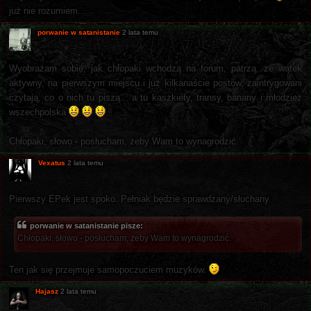
już nie rozumiem...
porwanie w satanistanie
2 lata temu
Wyobrażam sobie, jak chłopaki wchodzą na forum, patrzą, że wątek
aktywny, na pierwszym miejscu i już kilkanaście postów, zaintrygowani
czytają, co o nich tu piszą... a tu kaszkiety, transy, banany i młodzież
wszechpolska
Chłopaki, słowo - posłucham, żeby Wam to wynagrodzić.
Vexatus
2 lata temu
Pierwszy EPek jest spoko. Pełniak będzie sprawdzany/słuchany.
porwanie w satanistanie pisze:
Chłopaki, słowo - posłucham, żeby Wam to wynagrodzić.
Ten jak się przejmuje samopoczuciem muzyków.
Hajasz
2 lata temu