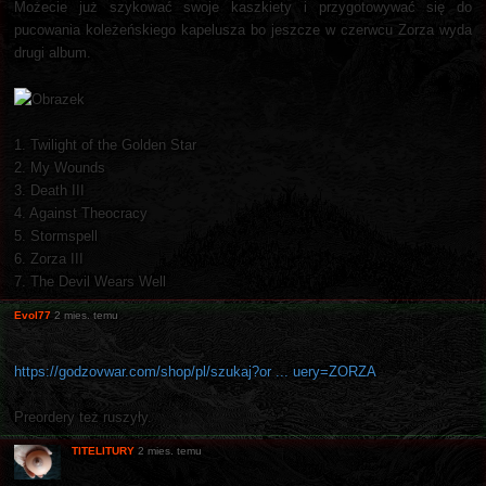
Możecie już szykować swoje kaszkiety i przygotowywać się do
pucowania koleżeńskiego kapelusza bo jeszcze w czerwcu Zorza wyda
drugi album.
1. Twilight of the Golden Star
2. My Wounds
3. Death III
4. Against Theocracy
5. Stormspell
6. Zorza III
7. The Devil Wears Well
Evol77
2 mies. temu
https://godzovwar.com/shop/pl/szukaj?or ... uery=ZORZA
Preordery też ruszyły.
TITELITURY
2 mies. temu