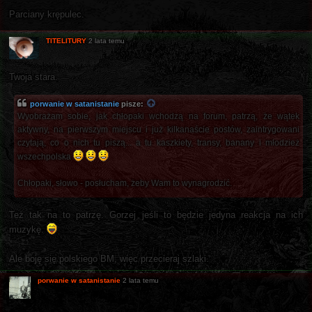
Parciany krępulec.
TITELITURY
2 lata temu
Twoja stara.
porwanie w satanistanie
pisze:
Wyobrażam sobie, jak chłopaki wchodzą na forum, patrzą, że wątek
aktywny, na pierwszym miejscu i już kilkanaście postów, zaintrygowani
czytają, co o nich tu piszą... a tu kaszkiety, transy, banany i młodzież
wszechpolska
Chłopaki, słowo - posłucham, żeby Wam to wynagrodzić.
Też tak na to patrzę. Gorzej jeśli to będzie jedyna reakcja na ich
muzykę.
Ale boję się polskiego BM, więc przecieraj szlaki.
porwanie w satanistanie
2 lata temu