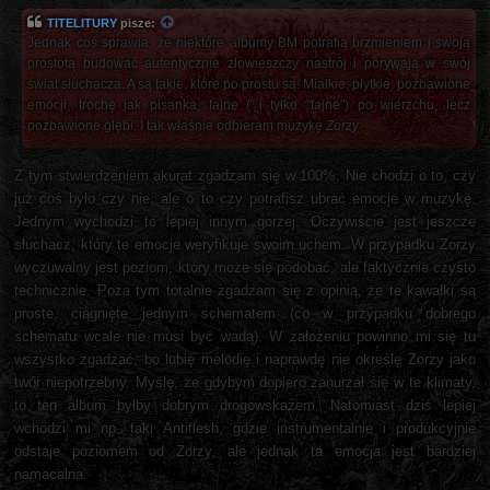
TITELITURY
pisze:
Jednak coś sprawia, że niektóre albumy BM potrafią brzmieniem i swoją
prostotą budować autentycznie złowieszczy nastrój i porywają w swój
świat słuchacza. A są takie, które po prostu są. Miałkie, płytkie, pozbawione
emocji, trochę jak pisanka, fajne ( i tylko "fajne") po wierzchu, lecz
pozbawione głębi. I tak właśnie odbieram muzykę
Zorzy
.
Z tym stwierdzeniem akurat zgadzam się w 100%. Nie chodzi o to, czy
już coś było czy nie, ale o to czy potrafisz ubrać emocje w muzykę.
Jednym wychodzi to lepiej innym gorzej. Oczywiście jest jeszcze
słuchacz, który te emocje weryfikuje swoim uchem. W przypadku Zorzy
wyczuwalny jest poziom, który może się podobać, ale faktycznie czysto
technicznie. Poza tym totalnie zgadzam się z opinią, że te kawałki są
proste, ciągnięte jednym schematem (co w przypadku dobrego
schematu wcale nie musi być wadą). W założeniu powinno mi się tu
wszystko zgadzać, bo lubię melodię i naprawdę nie określę Zorzy jako
twór niepotrzebny. Myślę, że gdybym dopiero zanurzał się w te klimaty,
to ten album byłby dobrym drogowskazem. Natomiast dziś lepiej
wchodzi mi np. taki Antiflesh, gdzie instrumentalnie i produkcyjnie
odstaje poziomem od Zorzy, ale jednak ta emocja jest bardziej
namacalna.