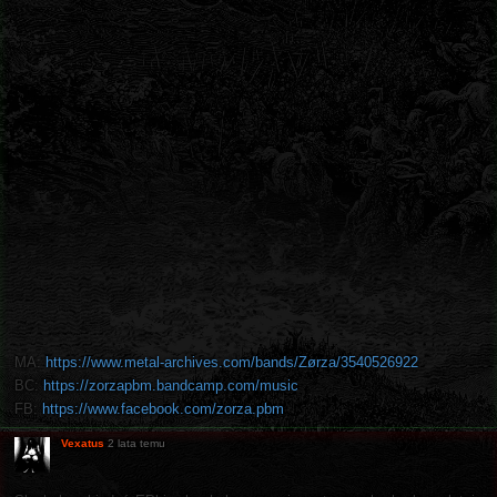
MA:
https://www.metal-archives.com/bands/Zørza/3540526922
BC:
https://zorzapbm.bandcamp.com/music
FB:
https://www.facebook.com/zorza.pbm
Vexatus
2 lata temu