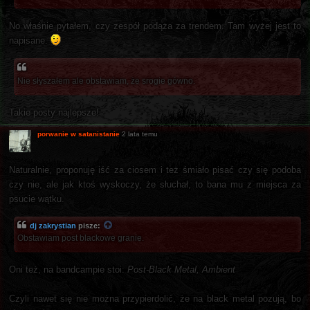
No właśnie pytałem, czy zespół podąża za trendem. Tam wyżej jest to
napisane.
Nie słyszałem ale obstawiam, że srogie gówno.
Takie posty najlepsze!
porwanie w satanistanie
2 lata temu
Naturalnie, proponuję iść za ciosem i też śmiało pisać czy się podoba
czy nie, ale jak ktoś wyskoczy, że słuchał, to bana mu z miejsca za
psucie wątku.
dj zakrystian
pisze:
Obstawiam post blackowe granie.
Oni też, na bandcampie stoi:
Post-Black Metal, Ambient
Czyli nawet się nie można przypierdolić, że na black metal pozują, bo