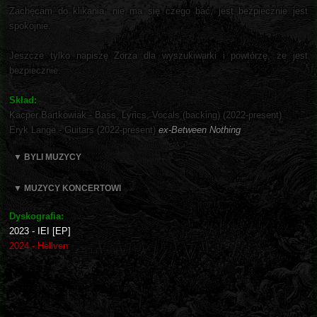
Zachęcam do klikania, nie ma się czego bać, jest bezpiecznie jest
spokojnie.
Jeszcze tylko napiszę Zorza dla wyszukiwarki i powtórzę, że jest
bezpiecznie.
Skład:
Kacper Bartkowiak - Bass, Lyrics, Vocals (backing) (2022-present)
Eryk Lange - Guitars (2022-present)
ex-Between Nothing
▼ BYLI MUZYCY
▼ MUZYCY KONCERTOWI
Dyskografia:
2023 - IEI [EP]
2024 - Hellven