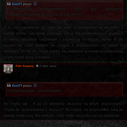
Evol77
pisze:
Oczywko.kolega Masterdoom666 100% racji.. Bólduping
tetretyków.zrozumiały ale po chuj się.nim obnosić?
A bo się człowiekowi już ulało jak widzi to bóldupienie na wszystko z
każdej strony - już nawet pomijając Zørze. Na facebookowych grupkach
to samo, wszędzie narzekanie i zazwyczaj to mocny wylew. A jak
komuś się chce podejść do czegoś z entuzjazmem, to nawet to
obrzydzą XD No nic, może kiedyś się podniesie ta kondycja podziemnej
sceny metal muzy w kwestii
Pale Szatana
2 mies. temu
Evol77
pisze:
A to była.dyskusja... nie wiedziałem.
No chyba tak... A po co jesteśmy wszyscy na forum muzycznym?
Chyba do dyskutowania o muzyce? No chyba, że przyszedłeś tutaj po
poradę medyczną. Nie wnikam, choć mimo wszystko raczej odradzam.