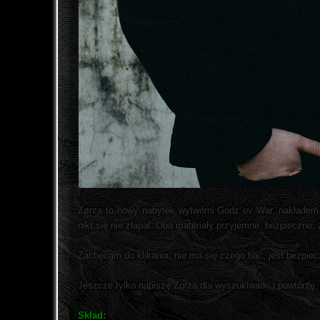
Zørza to nowy nabytek wytwórni Godz ov War, nakładem k
nikt się nie złapał. Oba materiały przyjemne, bezpieczne, 
Zachęcam do klikania, nie ma się czego bać, jest bezpiecz
Jeszcze tylko napiszę Zorza dla wyszukiwarki i powtórzę, 
Skład: