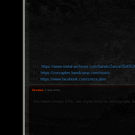
MA:
https://www.metal-archives.com/bands/Zørza/354052
BC:
https://zorzapbm.bandcamp.com/music
FB:
https://www.facebook.com/zorza.pbm
Vexatus
2 lata temu
Słuchałem kiedyś EPki, ale chyba mną nie wstrząsnęła, bo