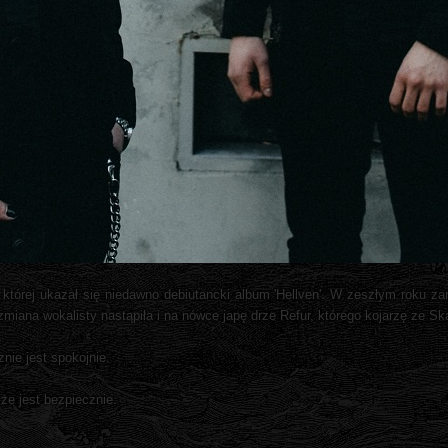
tórej ukazał się niedawno debiutancki album 'Hellven'. W zeszłym roku za
zmiana wokalisty nastąpiła i na nówce japę drze Refur, którego kojarzę ze Sk
nie jest spokojnie.
że jest bezpiecznie.