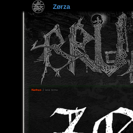
Zørza
Nathas
2 lata temu