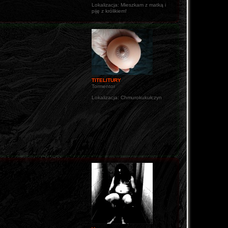
Lokalizacja:
Mieszkam z matką i
piję z królikiem!
TITELITURY
Tormentor
Lokalizacja:
Chmurokukułczyn