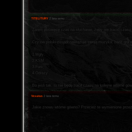
TITELITURY
2 lata temu
Zanim poświęcę czas na słuchanie, żeby nie tracić czasu
Czy ów polski zespół nawiązuje swoją muzyka, bądź gra 
1.Mgły;
2.KSM;
3.Furii;
4.Odrazy.
Bo jeśli tak, to nie będę tracił czasu na kolejne wtórne gó
Vexatus
2 lata temu
Jakie znowu wtórne gówno? Przecież te wymienione przez C