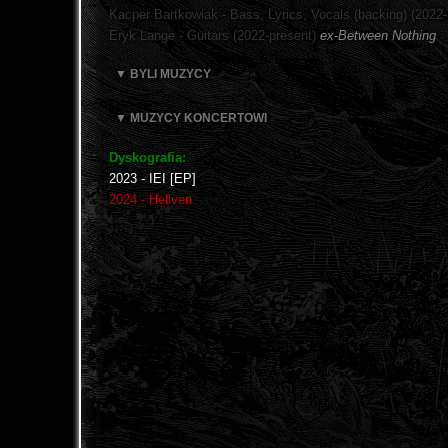
Kacper Bartkowiak - Bass, Lyrics, Vocals (backing) (2022-
Eryk Lange - Guitars (2022-present)
ex-Between Nothing
▼ BYLI MUZYCY
▼ MUZYCY KONCERTOWI
Dyskografia:
2023 - IEI [EP]
2024 - Hellven