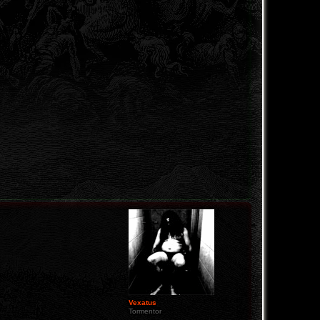
Vexatus
Tormentor