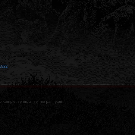
6922
 kompletnie nic z niej nie pamiętam.