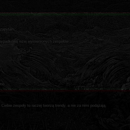
 zapytam:
wypadkową niżej wymienionych zespołów :
wno.
iebie zespoły to raczej tworzą trendy, a nie za nimi podążają.