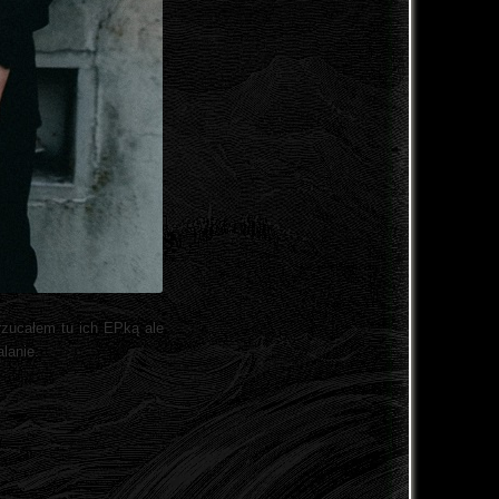
rzucałem tu ich EPką ale
alanie.