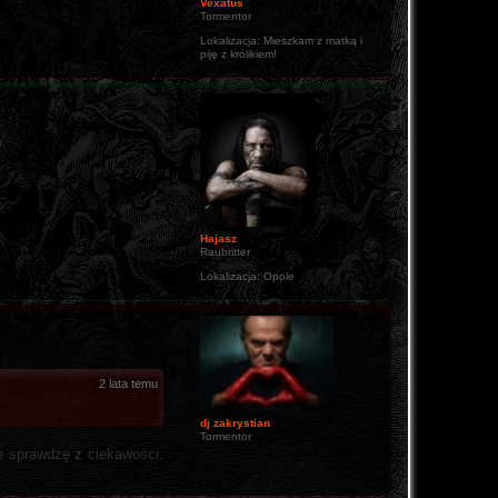
Vexatus
Tormentor
Lokalizacja:
Mieszkam z matką i
piję z królikiem!
o.
Hajasz
Raubritter
Lokalizacja:
Opole
2 lata temu
dj zakrystian
Tormentor
le sprawdzę z ciekawości.