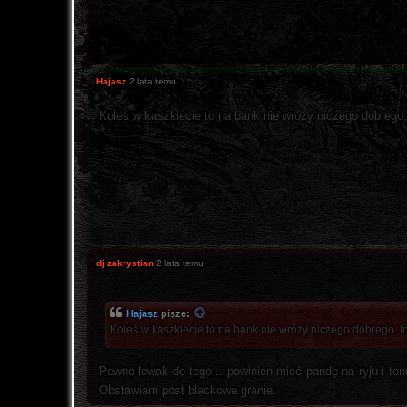
Hajasz
2 lata temu
Koleś w kaszkiecie to na bank nie wróży niczego dobrego.
dj zakrystian
2 lata temu
Hajasz
pisze:
Koleś w kaszkiecie to na bank nie wróży niczego dobrego. I
Pewno lewak do tego... powinien mieć pandę na ryju i to
Obstawiam post blackowe granie.