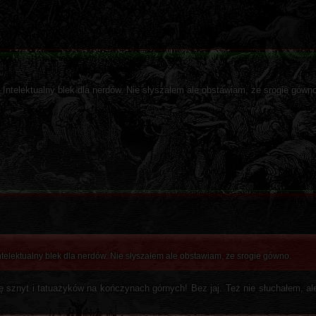
 Intelektualny blek dla nerdów. Nie słyszałem ale obstawiam, że srogie gówn
ntelektualny blek dla nerdów. Nie słyszałem ale obstawiam, że srogie gówno.
nę sznyt i tatuażyków na kończynach górnych! Bez jaj. Też nie słuchałem, a